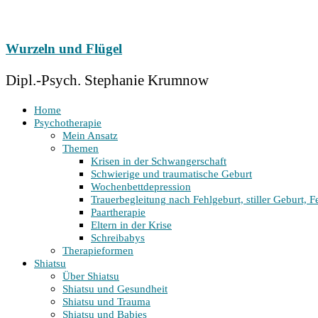
Zum
Inhalt
springen
Wurzeln und Flügel
Dipl.-Psych. Stephanie Krumnow
Home
Psychotherapie
Mein Ansatz
Themen
Krisen in der Schwangerschaft
Schwierige und traumatische Geburt
Wochenbett­depression
Trauerbegleitung nach Fehlgeburt, stiller Geburt, F
Paartherapie
Eltern in der Krise
Schreibabys
Therapieformen
Shiatsu
Über Shiatsu
Shiatsu und Gesundheit
Shiatsu und Trauma
Shiatsu und Babies